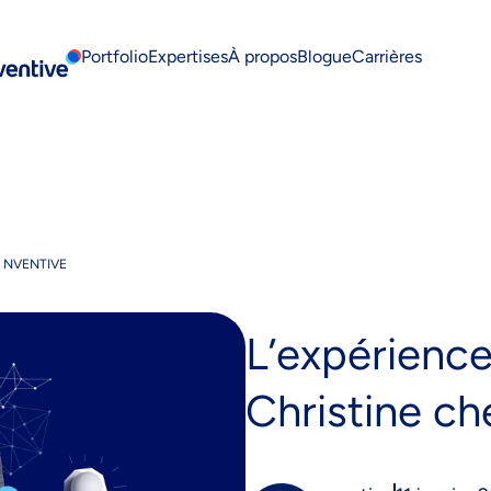
Portfolio
Expertises
À propos
Blogue
Carrières
Cont
Z NVENTIVE
L’expérience
Christine ch