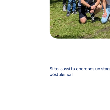
Si toi aussi tu cherches un st
postuler
ici
!