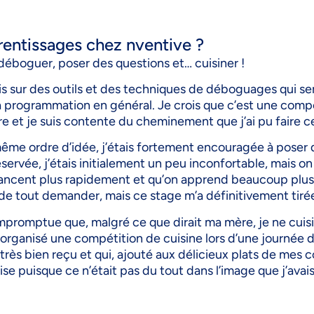
prentissages chez nventive ?
 déboguer, poser des questions et… cuisiner !
is sur des outils et des techniques de déboguages qui ser
la programmation en général. Je crois que c’est une com
e et je suis contente du cheminement que j’ai pu faire ce
même ordre d’idée, j’étais fortement encouragée à pose
ervée, j’étais initialement un peu inconfortable, mais on 
avancent plus rapidement et qu’on apprend beaucoup plus
e tout demander, mais ce stage m’a définitivement tirée 
 impromptue que, malgré ce que dirait ma mère, je ne cu
 organisé une compétition de cuisine lors d’une journée 
é très bien reçu et qui, ajouté aux délicieux plats de mes
rise puisque ce n’était pas du tout dans l’image que j’av