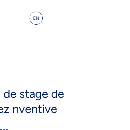
actez-nous
EN
 de stage de
ez nventive