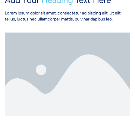
Add Your
Heading
Text Here​
Lorem ipsum dolor sit amet, consectetur adipiscing elit. Ut elit
tellus, luctus nec ullamcorper mattis, pulvinar dapibus leo.