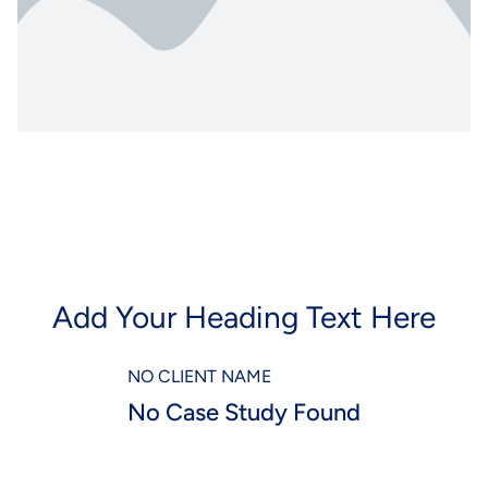
No Case Study
Found
Add Your Heading Text Here
NO CLIENT NAME
No Case Study
No Case Study Found
Found