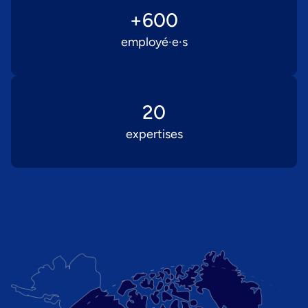
+
600
employé·e·s
20
expertises