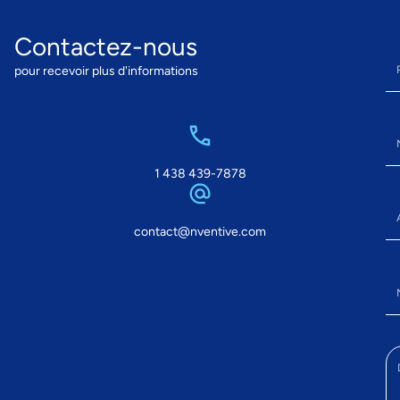
Contactez-nous
Pr
pour recevoir plus d'informations
No
1 438 439-7878
Adr
contact@nventive.com
No
Des