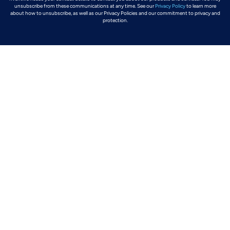
unsubscribe from these communications at any time. See our
Privacy Policy
to learn more
about how to unsubscribe, as well as our Privacy Policies and our commitment to privacy and
protection.