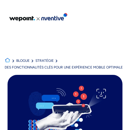
Portfolio
Expertises
Explorer nos expertises
BLOGUE
STRATÉGIE
DES FONCTIONNALITÉS CLÉS POUR UNE EXPÉRIENCE MOBILE OPTIMALE
À propos
Blogue
Carrières