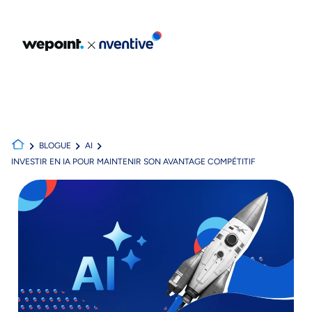
Portfolio
Expertises
Explorer nos expertises
BLOGUE
AI
INVESTIR EN IA POUR MAINTENIR SON AVANTAGE COMPÉTITIF
À propos
Blogue
Carrières