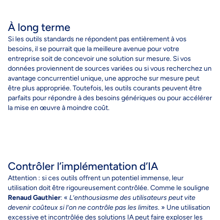
À long terme
S
i les outils
standards
ne répondent pas entièrement à vos
besoins
, il se pourrait que la meilleure avenue pour votre
entreprise soit de concevoir une solution sur mesure
.
Si
vos
données
proviennent de sources
variées
ou si vous recherchez un
avantage concurrentiel unique, une approche sur mesure peut
être plus appropriée. Toutefois, l
es
outils courants
peuvent être
parfaits
pour
répondre à
des besoins génériques ou pour accélérer
la mise en œuvre
à moindre coût
.
Contrôler l’implémentation d’IA
A
ttention : si ces outils offrent un potentiel immense, leur
utilisation doit être rigoureusement contrôlée. Comme le souligne
Renaud
Gauthier
: «
L’enthousiasme des utilisateurs peut vite
devenir coûteux si l’on ne contrôle pas les limites.
»
U
ne utilisation
excessive et incontrôlée des solutions IA peut faire exploser les