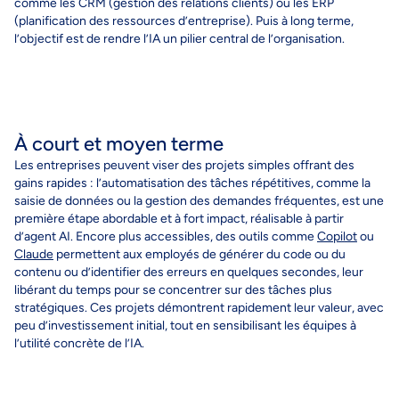
comme les CRM (gestion des relations clients) ou les ERP
(planification des ressources d’entreprise). Puis à long terme,
l’objectif est de rendre l’IA un pilier central de l’organisation.
À court et moyen terme
L
es entreprises peuvent viser des projets simples offrant des
gains rapides
:
l
’automatisation des tâches répétitives, comme la
saisie de données ou la gestion des demandes fréquentes, est une
première étape abordable et à fort impact
,
réalisable
à
partir
d’agent
AI
.
En
core plus accessible
s
,
d
es
outils comme
Copilot
ou
Claude
permettent aux employés de générer du co
de
ou du
co
ntenu
ou d’identifier des erreurs
en quelques secondes, leur
libérant du temps pour
se concentrer sur des
tâches plus
stratégiques. Ces projets démontrent rapidement leur valeur, avec
peu d’investissement initial, tout en sensibilisant les équipes à
l’utilité concrète de l’IA.